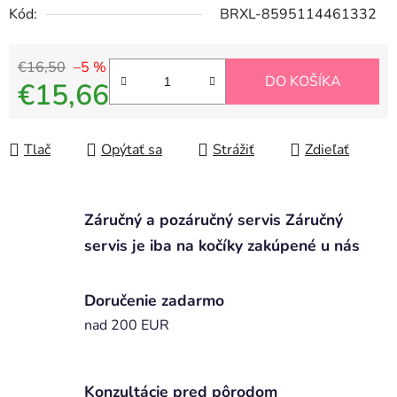
Kód:
BRXL-8595114461332
€16,50
–5 %
DO KOŠÍKA
€15,66
Jednotková cena:
Tlač
Opýtať sa
Strážiť
Zdieľať
Záručný a pozáručný servis Záručný
servis je iba na kočíky zakúpené u nás
Doručenie zadarmo
nad 200 EUR
Konzultácie pred pôrodom