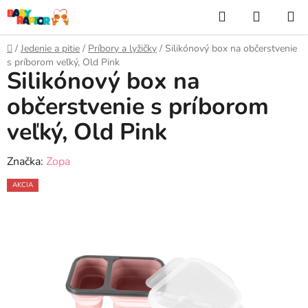
Prejsť
Hľadať
NÁKUP
na
KOŠÍK
obsah
Domov
/
Jedenie a pitie
/
Príbory a lyžičky
/
Silikónový box na občerstvenie
s príborom veľký, Old Pink
Silikónový box na
občerstvenie s príborom
veľký, Old Pink
Značka:
Zopa
AKCIA