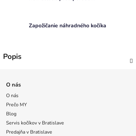
Zapožičanie náhradného kočíka
Popis
Z
á
O nás
p
ä
O nás
t
Prečo MY
i
Blog
e
Servis kočíkov v Bratislave
Predajňa v Bratislave