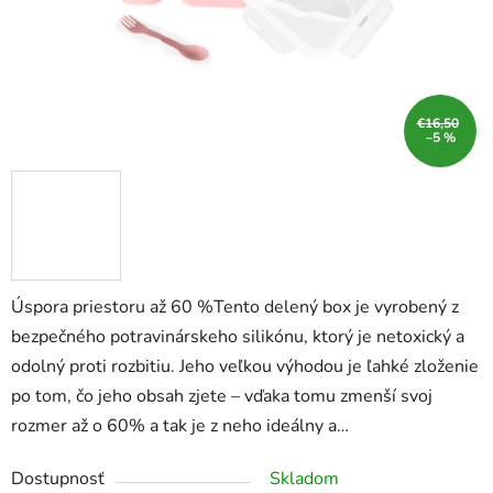
€16,50
–5 %
Úspora priestoru až 60 %Tento delený box je vyrobený z
bezpečného potravinárskeho silikónu, ktorý je netoxický a
odolný proti rozbitiu. Jeho veľkou výhodou je ľahké zloženie
po tom, čo jeho obsah zjete – vďaka tomu zmenší svoj
rozmer až o 60% a tak je z neho ideálny a…
Dostupnosť
Skladom