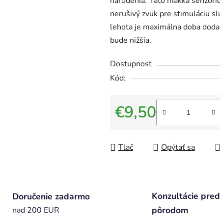
narodenia. Táto mäkká senzoric
nerušivý zvuk pre stimuláciu s
lehota je maximálna doba doda
bude nižšia.
Dostupnosť
Kód:
€9,50
Jednotková cena:
Tlač
Opýtať sa
Konzultácie pred
Doručenie zadarmo
pôrodom
nad 200 EUR