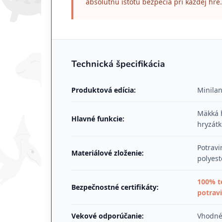
absolútnu istotu bezpečia pri každej hre.
Technická špecifikácia
Produktová edícia:
Minila
Mäkká h
Hlavné funkcie:
hryzátk
Potravi
Materiálové zloženie:
polyest
100% t
Bezpečnostné certifikáty:
potrav
Vekové odporúčanie:
Vhodné 