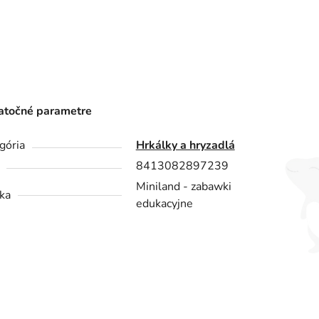
točné parametre
gória
Hrkálky a hryzadlá
8413082897239
Miniland - zabawki
ka
edukacyjne