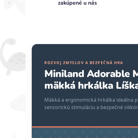
zakúpené u nás
ROZVOJ ZMYSLOV A BEZPEČNÁ HRA
Miniland Adorable
mäkká hrkálka Líšk
Mäkká a ergonomická hrkálka ideálna pr
senzorickú stimuláciu a bezpečné silikó