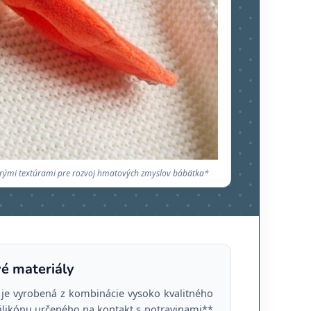
strými textúrami pre rozvoj hmatových zmyslov bábätka*
é materiály
je vyrobená z kombinácie vysoko kvalitného
silikónu určeného na kontakt s potravinami**