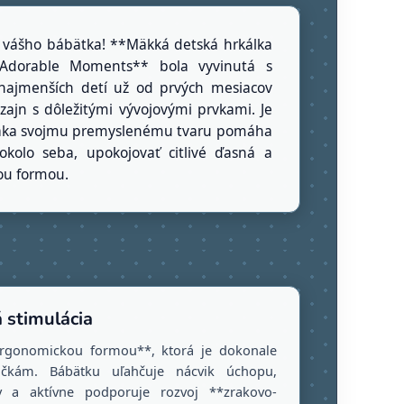
a vášho bábätka! **Mäkká detská hrkálka
e Adorable Moments** bola vyvinutá s
ajmenších detí už od prvých mesiacov
izajn s dôležitými vývojovými prvkami. Je
ďaka svojmu premyslenému tvaru pomáha
okolo seba, upokojovať citlivé ďasná a
nou formou.
 stimulácia
ergonomickou formou**, ktorá je dokonale
čkám. Bábätku uľahčuje nácvik úchopu,
v a aktívne podporuje rozvoj **zrakovo-