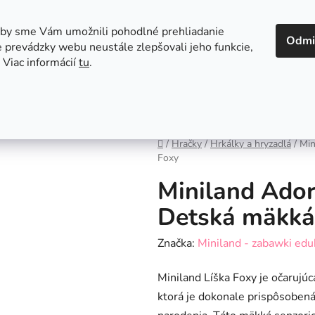
 v Bratislave
Kontakt
aby sme Vám umožnili pohodlné prehliadanie
Odmi
 prevádzky webu neustále zlepšovali jeho funkcie,
 Viac informácií
tu
.
Autosedačky
Hračky
Hygiena
Jedenie a
Domov
/
Hračky
/
Hrkálky a hryzadlá
/
Min
Foxy
Miniland Ado
Detská mäkká 
Značka:
Miniland - zabawki edu
Miniland Líška Foxy je očarujúc
ktorá je dokonale prispôsobená