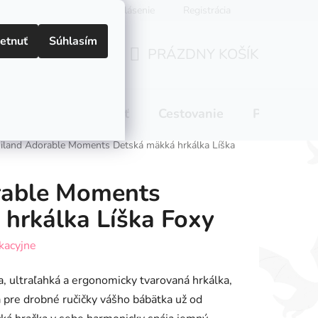
Prihlásenie
Registrácia
etnuť
Súhlasím
PRÁZDNY KOŠÍK
NÁKUPNÝ
KOŠÍK
 pitie
Domácnosť
Cestovanie
Pre mamič
iland Adorable Moments Detská mäkká hrkálka Líška
rable Moments
hrkálka Líška Foxy
kacyjne
a, ultraľahká a ergonomicky tvarovaná hrkálka,
 pre drobné ručičky vášho bábätka už od