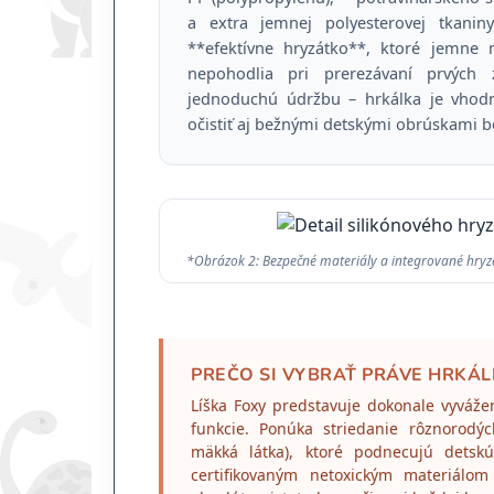
a extra jemnej polyesterovej tkaniny
**efektívne hryzátko**, ktoré jemne 
nepohodlia pri prerezávaní prvých
jednoduchú údržbu – hrkálka je vhodn
očistiť aj bežnými detskými obrúskami 
*Obrázok 2: Bezpečné materiály a integrované hryz
PREČO SI VYBRAŤ PRÁVE HRKÁL
Líška Foxy predstavuje dokonale vyváže
funkcie. Ponúka striedanie rôznorodýc
mäkká látka), ktoré podnecujú detsk
certifikovaným netoxickým materiálom