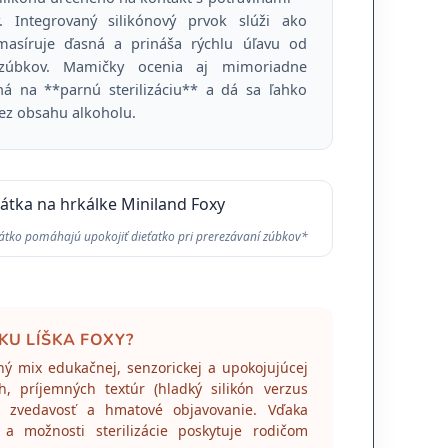
. Integrovaný silikónový prvok slúži ako
masíruje ďasná a prináša rýchlu úľavu od
 zúbkov. Mamičky ocenia aj mimoriadne
á na **parnú sterilizáciu** a dá sa ľahko
bez obsahu alkoholu.
átko pomáhajú upokojiť dieťatko pri prerezávaní zúbkov*
KU LÍŠKA FOXY?
ný mix edukačnej, senzorickej a upokojujúcej
h, príjemných textúr (hladký silikón verzus
ú zvedavosť a hmatové objavovanie. Vďaka
 a možnosti sterilizácie poskytuje rodičom