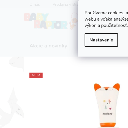
Prejsť
O nás
Predajňa v Bratislave
Servis kočíkov
na
Používame cookies, 
obsah
webu a vďaka analýze
výkon a použiteľnosť.
Nastavenie
Akcie a novinky
Zľavy
Kočíky
AKCIA