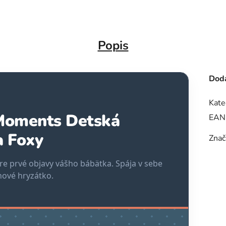
Popis
Doda
Kate
 Moments Detská
EAN
a Foxy
Znač
e prvé objavy vášho bábätka. Spája v sebe
nové hryzátko.