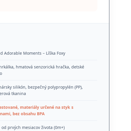
nd Adorable Moments – Líška Foxy
rkálka, hmatová senzorická hračka, detské
o
nársky silikón, bezpečný polypropylén (PP),
erová tkanina
estované, materiály určené na styk s
inami, bez obsahu BPA
od prvých mesiacov života (0m+)