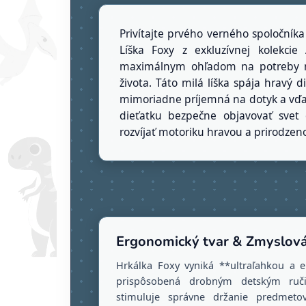
Privítajte prvého verného spoločník
Líška Foxy z exkluzívnej kolekci
maximálnym ohľadom na potreby n
života. Táto milá líška spája hravý d
mimoriadne príjemná na dotyk a v
dieťatku bezpečne objavovať svet 
rozvíjať motoriku hravou a prirodze
Ergonomický tvar & Zmyslová
Hrkálka Foxy vyniká **ultraľahkou a 
prispôsobená drobným detským ruči
stimuluje správne držanie predmeto