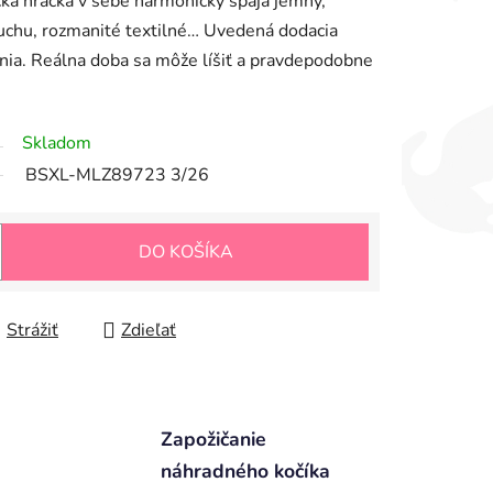
ká hračka v sebe harmonicky spája jemný,
luchu, rozmanité textilné… Uvedená dodacia
nia. Reálna doba sa môže líšiť a pravdepodobne
Skladom
BSXL-MLZ89723 3/26
DO KOŠÍKA
Strážiť
Zdieľať
Zapožičanie
náhradného kočíka