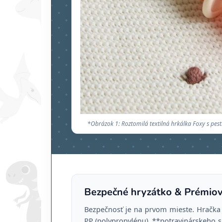
*Obrázok 1: Roztomilá textilná hrkálka Foxy s pe
Bezpečné hryzátko & Prémiov
Bezpečnosť je na prvom mieste. Hračka 
PP (polypropylénu), **potravinárskeho 