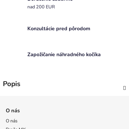
nad 200 EUR
Konzultácie pred pôrodom
Zapožičanie náhradného kočíka
Popis
Z
á
O nás
p
ä
O nás