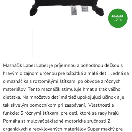
€12,99
–7 %
Maznáčik Label Label je príjemnou a pohodlnou dečkou s
hravým dizajnom určenou pre bábätká a malé deti. Jedná sa
o maznáčika s roztomilými štítkami po obvode z rôznych
materiálov. Tento maznáčik stimuluje hmat a zrak vášho
dieťatka. Na množstvo detí má tiež upokojujúci účinok a je
tak skvelým pomocníkom pri zaspávaní. Vlastnosti a
funkcie: S rôznymi štítkami pre deti, ktoré sa rady hrajú
Pomáha stimulovať základné motorické zručnosti Z
organických a recyklovaných materiálov Super mäkký pre