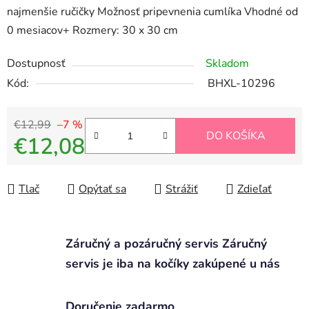
najmenšie ručičky Možnosť pripevnenia cumlíka Vhodné od
0 mesiacov+ Rozmery: 30 x 30 cm
Dostupnosť
Skladom
Kód:
BHXL-10296
€12,99
–7 %
DO KOŠÍKA
€12,08
Jednotková cena:
Tlač
Opýtať sa
Strážiť
Zdieľať
Záručný a pozáručný servis Záručný
servis je iba na kočíky zakúpené u nás
Doručenie zadarmo