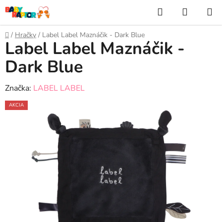
Prejsť
Hľadať
NÁKUP
na
KOŠÍK
obsah
Domov
/
Hračky
/
Label Label Maznáčik - Dark Blue
Label Label Maznáčik -
Dark Blue
Značka:
LABEL LABEL
AKCIA