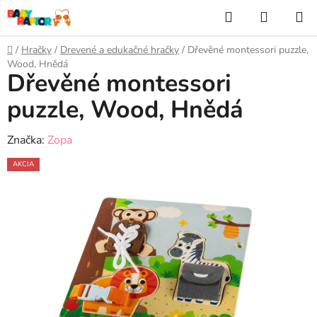
Prejsť
Hľadať
NÁKUP
na
KOŠÍK
obsah
Domov
/
Hračky
/
Drevené a edukačné hračky
/
Dřevěné montessori puzzle,
Wood, Hnědá
Dřevěné montessori
puzzle, Wood, Hnědá
Značka:
Zopa
AKCIA