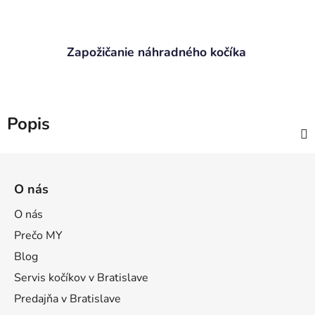
Zapožičanie náhradného kočíka
Popis
Z
á
O nás
p
ä
O nás
t
Prečo MY
i
Blog
e
Servis kočíkov v Bratislave
Predajňa v Bratislave