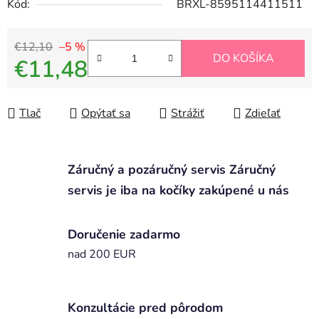
Kód:
BRXL-8595114411511
€12,10
–5 %
DO KOŠÍKA
€11,48
Jednotková cena:
Tlač
Opýtať sa
Strážiť
Zdieľať
Záručný a pozáručný servis Záručný
servis je iba na kočíky zakúpené u nás
Doručenie zadarmo
nad 200 EUR
Konzultácie pred pôrodom