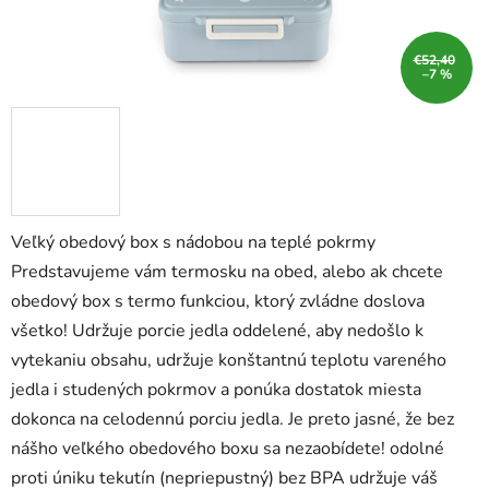
€52,40
–7 %
Veľký obedový box s nádobou na teplé pokrmy
Predstavujeme vám termosku na obed, alebo ak chcete
obedový box s termo funkciou, ktorý zvládne doslova
všetko! Udržuje porcie jedla oddelené, aby nedošlo k
vytekaniu obsahu, udržuje konštantnú teplotu vareného
jedla i studených pokrmov a ponúka dostatok miesta
dokonca na celodennú porciu jedla. Je preto jasné, že bez
nášho veľkého obedového boxu sa nezaobídete! odolné
proti úniku tekutín (nepriepustný) bez BPA udržuje váš