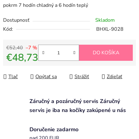
pokrm 7 hodín chladný a 6 hodín teplý
Dostupnosť
Skladom
Kód:
BHXL-9028
€52,40
–7 %
DO KOŠÍKA
€48,73
Jednotková cena:
Tlač
Opýtať sa
Strážiť
Zdieľať
Záručný a pozáručný servis Záručný
servis je iba na kočíky zakúpené u nás
Doručenie zadarmo
nad 200 EUR