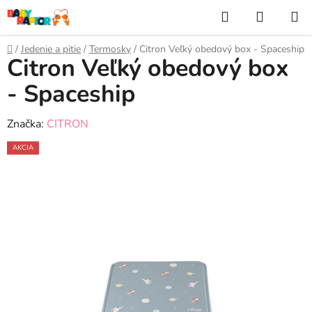
Prejsť
Hľadať
NÁKUP
na
KOŠÍK
obsah
Domov
/
Jedenie a pitie
/
Termosky
/
Citron Veľký obedový box - Spaceship
Citron Veľký obedový box
- Spaceship
Značka:
CITRON
AKCIA