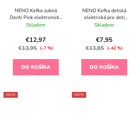
NENO Kefka zubná
NENO Kefka detská
Denti Pink elektronická
elektrická pre deti
pre deti 3–36 m s LED
Fratelli - ružová 6r+
Skladom
Skladom
svetlom a 4
nadstavcami, rúžová
€12,97
€7,95
€13,95
€13,85
(–7 %)
(–42 %)
DO KOŠÍKA
DO KOŠÍKA
AKCIA
AKCIA