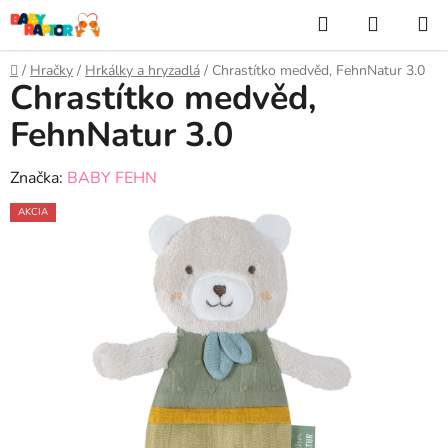
Prejsť
Hľadať
NÁKUP
na
KOŠÍK
obsah
Domov
/
Hračky
/
Hrkálky a hryzadlá
/
Chrastítko medvěd, FehnNatur 3.0
Chrastítko medvěd,
FehnNatur 3.0
Značka:
BABY FEHN
AKCIA