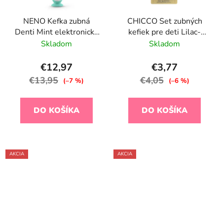
NENO Kefka zubná
CHICCO Set zubných
Denti Mint elektronická
kefiek pre deti Lilac-
pre deti 3–36 m s LED
Mustard 6-36m, 2ks
Skladom
Skladom
svetlom a 4
nadstavcami, zelená
€12,97
€3,77
€13,95
€4,05
(–7 %)
(–6 %)
DO KOŠÍKA
DO KOŠÍKA
AKCIA
AKCIA