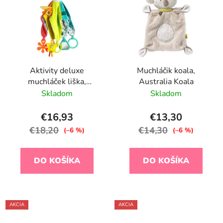
Aktivity deluxe
Muchláčik koala,
muchláček liška,
Australia Koala
DoBabyDoo
Skladom
Skladom
€16,93
€13,30
€18,20
€14,30
(–6 %)
(–6 %)
DO KOŠÍKA
DO KOŠÍKA
AKCIA
AKCIA