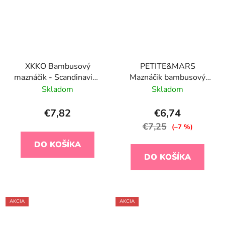
XKKO Bambusový
PETITE&MARS
maznáčik - Scandinavian
Maznáčik bambusový
Baby Blue Chevron
mušelínový Hugo Misty
Skladom
Skladom
Green 0m+
€7,82
€6,74
€7,25
(–7 %)
DO KOŠÍKA
DO KOŠÍKA
AKCIA
AKCIA