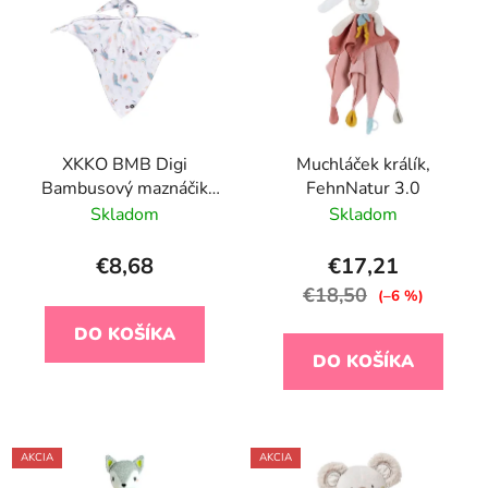
XKKO BMB Digi
Muchláček králík,
Bambusový maznáčik
FehnNatur 3.0
Sky Whale
Skladom
Skladom
€8,68
€17,21
€18,50
(–6 %)
DO KOŠÍKA
DO KOŠÍKA
AKCIA
AKCIA