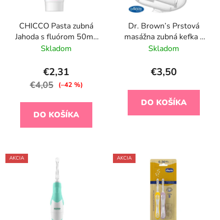
CHICCO Pasta zubná
Dr. Brown’s Prstová
Jahoda s fluórom 50ml,
masážna zubná kefka s
1-5r
púzdrom
Skladom
Skladom
€2,31
€3,50
€4,05
(–42 %)
DO KOŠÍKA
DO KOŠÍKA
AKCIA
AKCIA