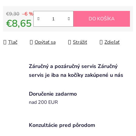
€9,30
–6 %
DO KOŠÍKA
€8,65
Jednotková cena:
Tlač
Opýtať sa
Strážiť
Zdieľať
Záručný a pozáručný servis Záručný
servis je iba na kočíky zakúpené u nás
Doručenie zadarmo
nad 200 EUR
Konzultácie pred pôrodom