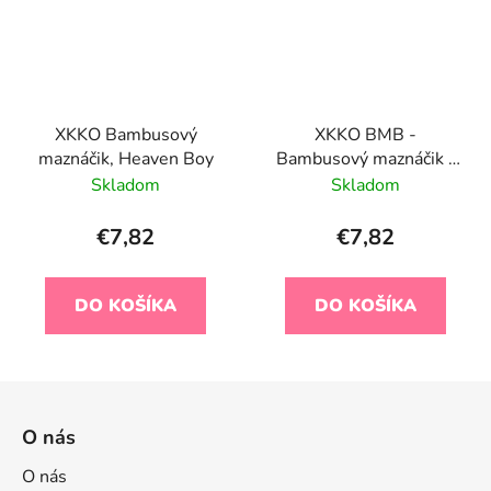
XKKO Bambusový
XKKO BMB -
maznáčik, Heaven Boy
Bambusový maznáčik -
Honey Mustard
Skladom
Skladom
€7,82
€7,82
DO KOŠÍKA
DO KOŠÍKA
Z
á
O nás
p
ä
O nás