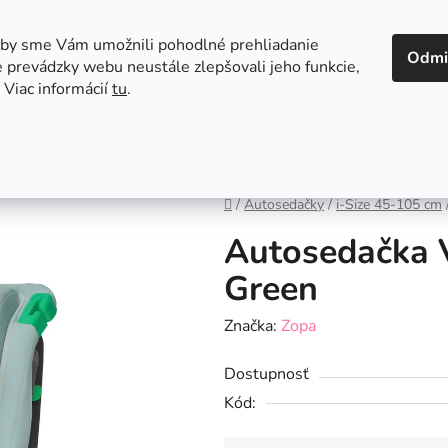
 v Bratislave
Kontakt
aby sme Vám umožnili pohodlné prehliadanie
Odmi
 prevádzky webu neustále zlepšovali jeho funkcie,
 Viac informácií
tu
.
Autosedačky
Hračky
Hygiena
Jedenie a
Domov
/
Autosedačky
/
i-Size 45-105 cm
Autosedačka 
Green
Značka:
Zopa
Dostupnosť
Kód: