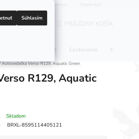
Prihlásenie
Registrácia
etnuť
Súhlasím
PRÁZDNY KOŠÍK
NÁKUPNÝ
KOŠÍK
 pitie
Domácnosť
Cestovanie
Pre mamič
/
Autosedačka Verso R129, Aquatic Green
Verso R129, Aquatic
Skladom
BRXL-8595114405121