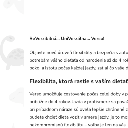
ReVerzibilná... UniVerzálna... Verso!
Objavte novú úroveň flexibility a bezpečia s au
potrebám vášho dieťaťa od narodenia až do 4 rok
pokoj a istotu počas každej jazdy, zatiaľ čo vaš
Flexibilita, ktorá rastie s vaším dieť
Verso umožňuje cestovanie počas celej doby v p
približne do 4 rokov. Jazda v protismere sa pova
pri prípadnom náraze sú oveľa lepšie chránené zra
budete chcieť dieťa voziť v smere jazdy, je to
nekompromisnú flexibilitu – voľba je len na vás.