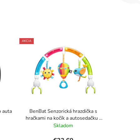
AKCIA
o auta
BenBat Senzorická hrazdička s
hračkami na kočík a autosedačku -
dúha
Skladom