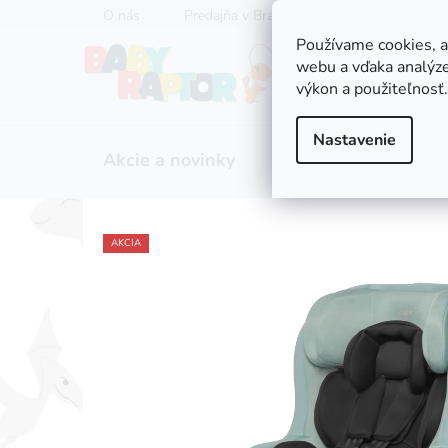
Prejsť
O nás
Predajňa v Bratislave
Servis kočíkov
na
Používame cookies, 
obsah
webu a vďaka analýze
výkon a použiteľnosť.
Nastavenie
Akcie a novinky
Zľavy
Kočíky
AKCIA