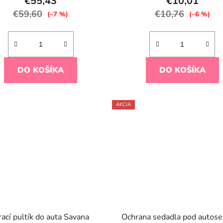
€55,43
€10,01
€59,60
€10,76
(–7 %)
(–6 %)
DO KOŠÍKA
DO KOŠÍKA
AKCIA
ací pultík do auta Savana
Ochrana sedadla pod autos