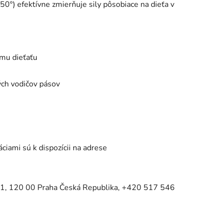
150°) efektívne zmierňuje sily pôsobiace na dieťa v
emu dieťaťu
ých vodičov pásov
iami sú k dispozícii na adrese
41, 120 00 Praha Česká Republika, +420 517 546