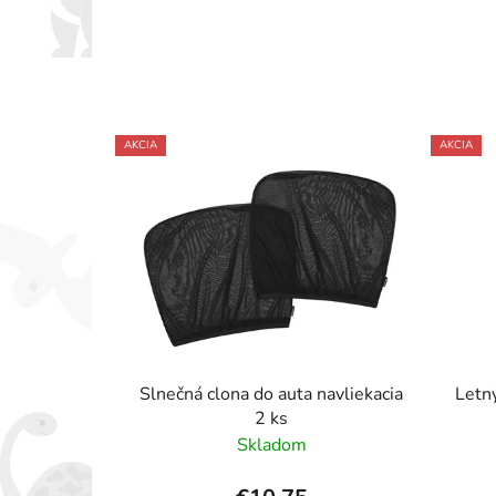
AKCIA
AKCIA
Slnečná clona do auta navliekacia
Letn
2 ks
Skladom