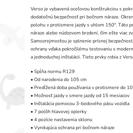
Verso je vybavená oceľovou konštrukciou s pokr
dodatočnú bezpečnosť pri bočnom náraze. Okrem
polohu v protismere jazdy s uhlom 150°. Táto p
náraze alebo núdzovom brzdení, čím ešte viac zv
Samozrejmosťou je splnenie prísnej bezpečnost
ochrany vďaka pokročilému testovaniu s modern
a jednoduchej inštalácii. Tieto prvky robia z Ve
• Spĺňa normu R129
• Od narodenia do 105 cm
• Predĺžená doba používania v protismere do 1
• Možnosť jazdy v smere jazdy od 15 mesiacov
• Inštalácia pomocou 3-bodového pásu vozidla
• 7 polôh hlavovej opierky
• 4 pozície nastavenia sklonu
• Vynikajúca ochrana pri bočnom náraze