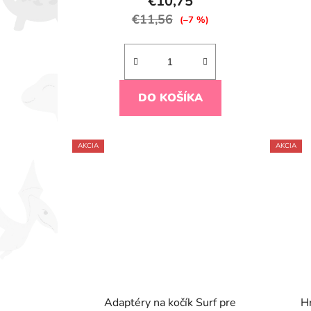
€10,75
€11,56
(–7 %)
DO KOŠÍKA
AKCIA
AKCIA
Adaptéry na kočík Surf pre
Hr