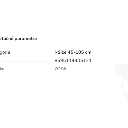
točné parametre
gória
i-Size 45-105 cm
8595114405121
ka
ZOPA