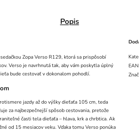
Popis
Doda
Kate
tosedačkou Zopa Verso R129, ktorá sa prispôsobí
ov. Verso je navrhnutá tak, aby vám poskytla úplný
EAN
e dieťa bude cestovať v dokonalom pohodlí.
Znač
aťom
rotismere jazdy až do výšky dieťaťa 105 cm, teda
žuje za najbezpečnejší spôsob cestovania, pretože
niteľné časti tela dieťaťa – hlava, krk a chrbtica. Ak
 možné od 15 mesiacov veku. Vďaka tomu Verso ponúka