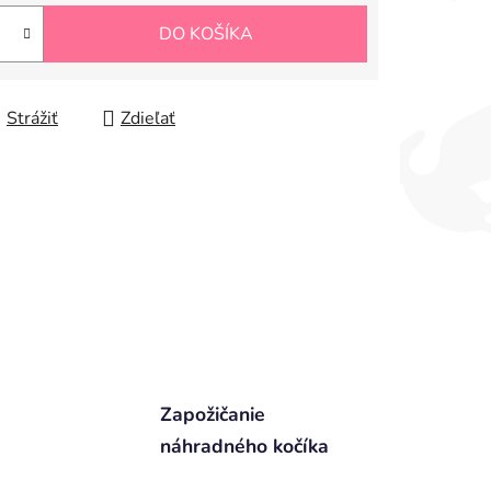
DO KOŠÍKA
Strážiť
Zdieľať
Zapožičanie
náhradného kočíka