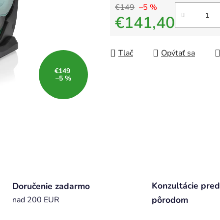
€149
–5 %
€141,40
Jednotková cena:
Tlač
Opýtať sa
€149
–5 %
Konzultácie pred
Doručenie zadarmo
pôrodom
nad 200 EUR