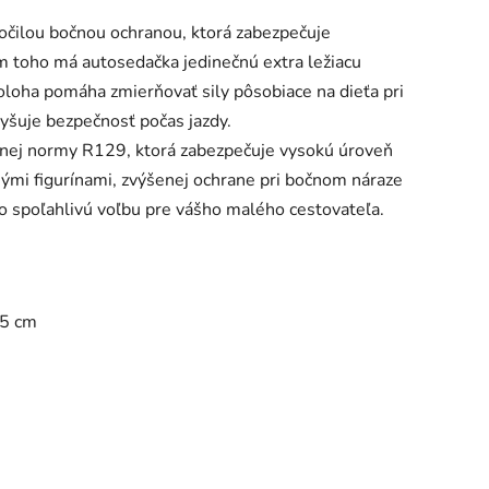
očilou bočnou ochranou, ktorá zabezpečuje
 toho má autosedačka jedinečnú extra ležiacu
oloha pomáha zmierňovať sily pôsobiace na dieťa pri
yšuje bezpečnosť počas jazdy.
nej normy R129, ktorá zabezpečuje vysokú úroveň
ými figurínami, zvýšenej ochrane pri bočnom náraze
rso spoľahlivú voľbu pre vášho malého cestovateľa.
05 cm