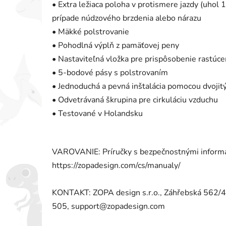
• Extra ležiaca poloha v protismere jazdy (uhol 
prípade núdzového brzdenia alebo nárazu
• Mäkké polstrovanie
• Pohodlná výplň z pamäťovej peny
• Nastaviteľná vložka pre prispôsobenie rastúc
• 5-bodové pásy s polstrovaním
• Jednoduchá a pevná inštalácia pomocou dvojit
• Odvetrávaná škrupina pre cirkuláciu vzduchu
• Testované v Holandsku
VAROVANIE: Príručky s bezpečnostnými informác
https://zopadesign.com/cs/manualy/
KONTAKT: ZOPA design s.r.o., Záhřebská 562/
505, support@zopadesign.com