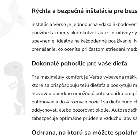
Rýchla a bezpečná inštalácia pre bez
Inštalácia Verso je jednoduchá vďaka 3-bodové
použitie takmer v akomkoľvek aute. Intuitívny sy
upevnenie, ideálne na každodenné používanie. N
prenášanie, čo oceníte pri častom striedaní med
Dokonalé pohodlie pre vaše dieťa
Pre maximálny komfort je Verso vybavená mäkk
ktoré sa prispôsobujú telu dieťaťa a poskytujú 
hlavovou opierkou umožňujú autosedačku prispôs
polohovania do 4 rôznych pozícií sa dieťa bude cí
oddychovať, alebo pozorovať okolie. Autosedačk
zabezpečuje optimálne prúdenie vzduchu, aby sa d
Ochrana, na ktorú sa môžete spoľah