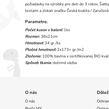
požiadavky na výrobky pre deti do 3 rokov. Šat
testami a získali značku Česká kvalita / Zaručená
Parametre.
Počet kusov v balení:
1ks
Rozmer:
38x21cm
Hmotnosť:
34 gr./ks
Plošná hmotnosť:
2x173+ gr./m2
Zloženie:
100% bavlna v certifikovanej BIO kval
Spôsob tkania:
dutinná väzba
Z
á
O nás
Dôlež
p
O nás
Ochran
ä
Prečo MY
Doprav