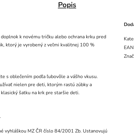
Popis
Doda
y doplnok k novému tričku alebo ochrana krku pred
Kate
k, ktorý je vyrobený z veľmi kvalitnej 100 %
EAN
Znač
ujte s oblečením podľa ľubovôle a vášho vkusu.
žívať nielen pre deti, ktorým rastú zúbky a
klasický šatku na krk pre staršie deti.
.
é vyhláškou MZ ČR číslo 84/2001 Zb. Ustanovujú