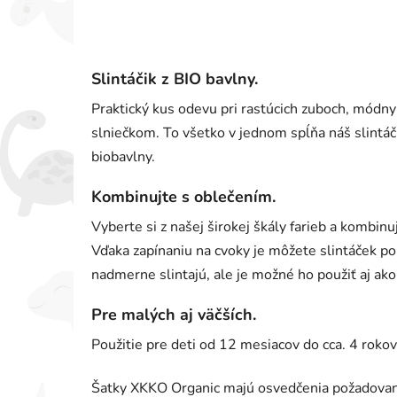
Slintáčik z BIO bavlny.
Praktický kus odevu pri rastúcich zuboch, módn
slniečkom. To všetko v jednom spĺňa náš slintáči
biobavlny.
Kombinujte s oblečením.
Vyberte si z našej širokej škály farieb a kombin
Vďaka zapínaniu na cvoky je môžete slintáček pou
nadmerne slintajú, ale je možné ho použiť aj ako 
Pre malých aj väčších.
Použitie pre deti od 12 mesiacov do cca. 4 rokov
Šatky XKKO Organic majú osvedčenia požadovan