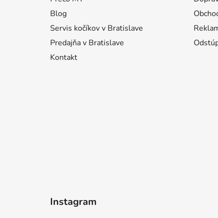
t
i
Blog
Obcho
e
Servis kočíkov v Bratislave
Reklam
Predajňa v Bratislave
Odstúp
Kontakt
Instagram