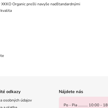
ky XKKO Organic prešli navyše nadštandardnými
 kvalita
ite
ité odkazy
Nájdete nás
a osobných údajov
Po - Pia .......... 10:00 - 1
a a platba