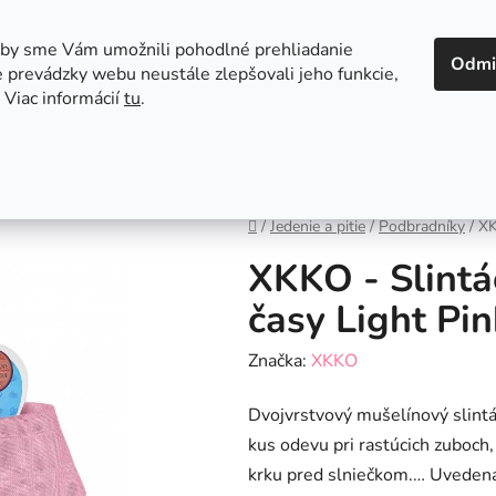
 v Bratislave
Kontakt
aby sme Vám umožnili pohodlné prehliadanie
Odmi
 prevádzky webu neustále zlepšovali jeho funkcie,
 Viac informácií
tu
.
Autosedačky
Hračky
Hygiena
Jedenie a
Domov
/
Jedenie a pitie
/
Podbradníky
/
XK
XKKO - Slintá
časy Light Pin
Značka:
XKKO
Dvojvrstvový mušelínový slintáč
kus odevu pri rastúcich zuboch
krku pred slniečkom.… Uvedená