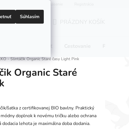
Prihlásenie
Registrácia
etnuť
Súhlasím
PRÁZDNY KOŠÍK
NÁKUPNÝ
KOŠÍK
 pitie
Domácnosť
Cestovanie
Pre mamič
KO - Slintáčik Organic Staré časy Light Pink
čik Organic Staré
k
ik/šatka z certifikovanej BIO bavlny. Praktický
, módny doplnok k novému tričku alebo ochrana
 dodacia lehota je maximálna doba dodania.