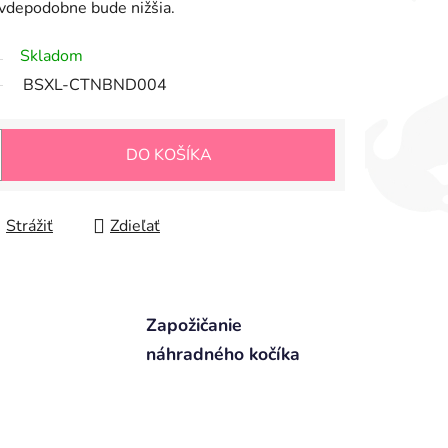
avdepodobne bude nižšia.
Skladom
BSXL-CTNBND004
DO KOŠÍKA
Strážiť
Zdieľať
Zapožičanie
náhradného kočíka