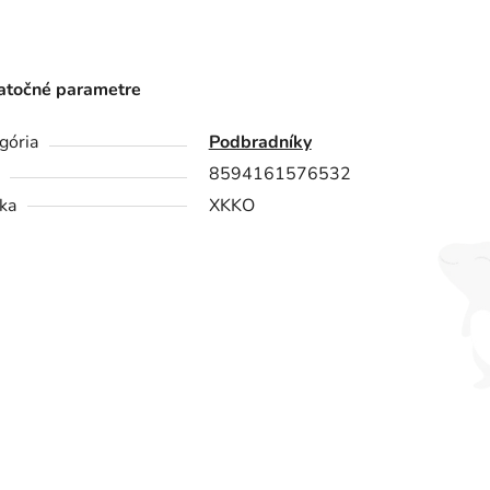
točné parametre
gória
Podbradníky
8594161576532
ka
XKKO