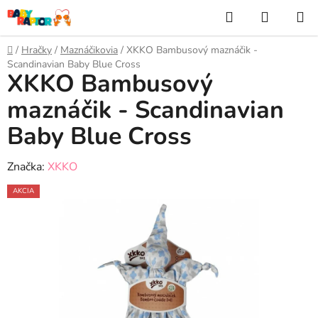
Prejsť
Hľadať
NÁKUP
na
KOŠÍK
obsah
Domov
/
Hračky
/
Maznáčikovia
/
XKKO Bambusový maznáčik -
Scandinavian Baby Blue Cross
XKKO Bambusový
maznáčik - Scandinavian
Baby Blue Cross
Značka:
XKKO
AKCIA