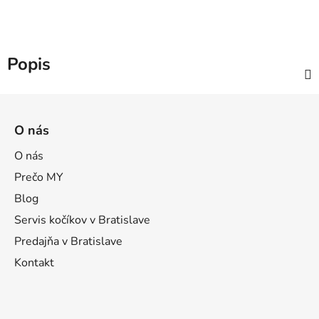
Popis
Z
á
O nás
p
ä
O nás
t
Prečo MY
i
Blog
e
Servis kočíkov v Bratislave
Predajňa v Bratislave
Kontakt