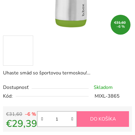
€31,60
–6 %
Uhaste smäd so športovou termoskou!…
Dostupnosť
Skladom
Kód:
MIXL-3865
€31,60
–6 %
DO KOŠÍKA
€29,39
Jednotková cena: