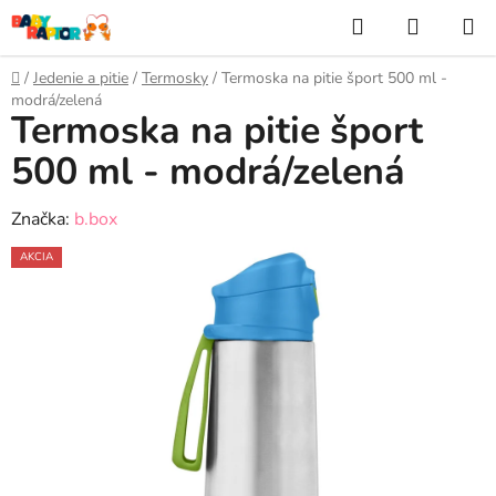
Prejsť
Hľadať
NÁKUP
na
KOŠÍK
obsah
Domov
/
Jedenie a pitie
/
Termosky
/
Termoska na pitie šport 500 ml -
modrá/zelená
Termoska na pitie šport
500 ml - modrá/zelená
Značka:
b.box
AKCIA