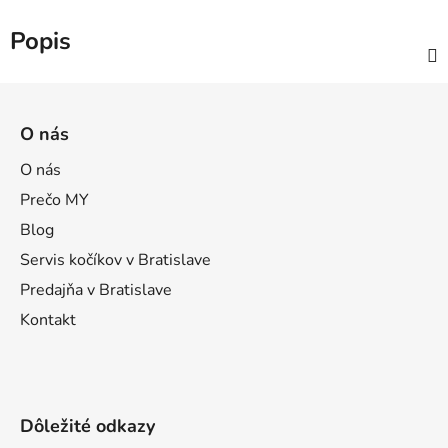
Popis
Z
á
O nás
p
ä
O nás
t
Prečo MY
i
Blog
e
Servis kočíkov v Bratislave
Predajňa v Bratislave
Kontakt
Dôležité odkazy