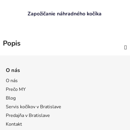
Zapožičanie náhradného kočíka
Popis
Z
á
O nás
p
ä
O nás
t
Prečo MY
i
Blog
e
Servis kočíkov v Bratislave
Predajňa v Bratislave
Kontakt