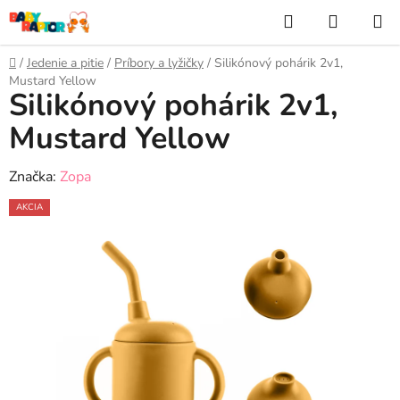
Prejsť
Hľadať
NÁKUP
na
KOŠÍK
obsah
Domov
/
Jedenie a pitie
/
Príbory a lyžičky
/
Silikónový pohárik 2v1,
Mustard Yellow
Silikónový pohárik 2v1,
Mustard Yellow
Značka:
Zopa
AKCIA