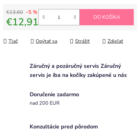
€13,60
–5 %
DO KOŠÍKA
€12,91
Jednotková cena:
Tlač
Opýtať sa
Strážiť
Zdieľať
Záručný a pozáručný servis Záručný
servis je iba na kočíky zakúpené u nás
Doručenie zadarmo
nad 200 EUR
Konzultácie pred pôrodom