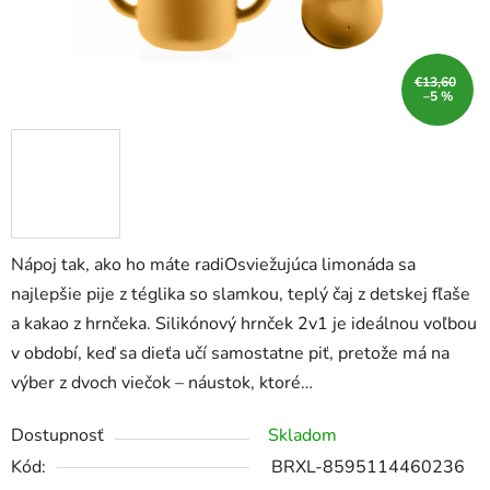
€13,60
–5 %
Nápoj tak, ako ho máte radiOsviežujúca limonáda sa
najlepšie pije z téglika so slamkou, teplý čaj z detskej fľaše
a kakao z hrnčeka. Silikónový hrnček 2v1 je ideálnou voľbou
v období, keď sa dieťa učí samostatne piť, pretože má na
výber z dvoch viečok – náustok, ktoré…
Dostupnosť
Skladom
Kód:
BRXL-8595114460236