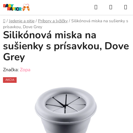
Prejsť
Hľadať
NÁKUP
na
KOŠÍK
obsah
Domov
/
Jedenie a pitie
/
Príbory a lyžičky
/
Silikónová miska na sušienky s
prísavkou, Dove Grey
Silikónová miska na
sušienky s prísavkou, Dove
Grey
Značka:
Zopa
AKCIA