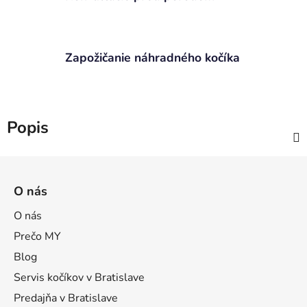
Zapožičanie náhradného kočíka
Popis
Z
á
O nás
p
ä
O nás
t
Prečo MY
i
Blog
e
Servis kočíkov v Bratislave
Predajňa v Bratislave