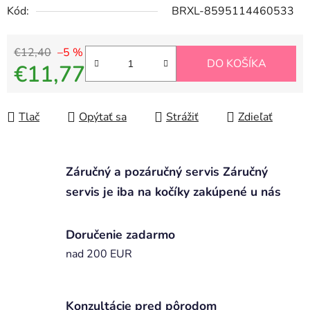
Kód:
BRXL-8595114460533
€12,40
–5 %
DO KOŠÍKA
€11,77
Jednotková cena:
Tlač
Opýtať sa
Strážiť
Zdieľať
Záručný a pozáručný servis Záručný
servis je iba na kočíky zakúpené u nás
Doručenie zadarmo
nad 200 EUR
Konzultácie pred pôrodom