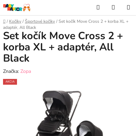
Prejsť
Hľadať
NÁKUP
na
KOŠÍK
obsah
Domov
/
Kočíky
/
Športové kočíky
/
Set kočík Move Cross 2 + korba XL +
adaptér, All Black
Set kočík Move Cross 2 +
korba XL + adaptér, All
Black
Značka:
Zopa
AKCIA