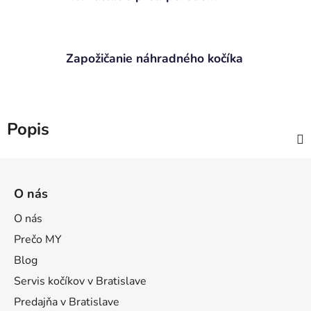
Zapožičanie náhradného kočíka
Popis
Z
á
O nás
p
ä
O nás
t
Prečo MY
i
Blog
e
Servis kočíkov v Bratislave
Predajňa v Bratislave