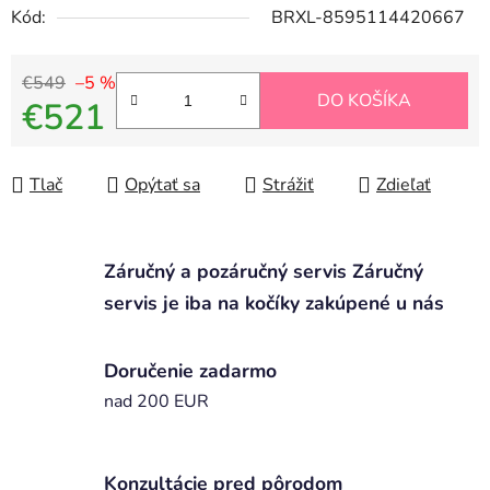
Kód:
BRXL-8595114420667
€549
–5 %
DO KOŠÍKA
€521
Jednotková cena:
Tlač
Opýtať sa
Strážiť
Zdieľať
Záručný a pozáručný servis Záručný
servis je iba na kočíky zakúpené u nás
Doručenie zadarmo
nad 200 EUR
Konzultácie pred pôrodom