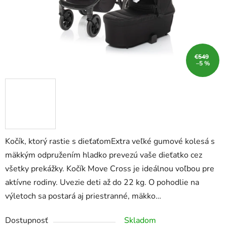
€549
–5 %
Kočík, ktorý rastie s dieťaťomExtra veľké gumové kolesá s
mäkkým odpružením hladko prevezú vaše dieťatko cez
všetky prekážky. Kočík Move Cross je ideálnou voľbou pre
aktívne rodiny. Uvezie deti až do 22 kg. O pohodlie na
výletoch sa postará aj priestranné, mäkko…
Dostupnosť
Skladom