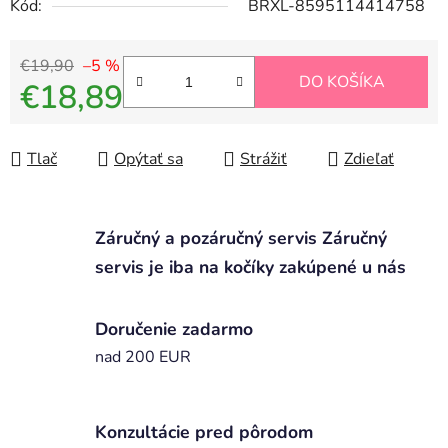
Kód:
BRXL-8595114414758
€19,90
–5 %
DO KOŠÍKA
€18,89
Jednotková cena:
Tlač
Opýtať sa
Strážiť
Zdieľať
Záručný a pozáručný servis Záručný
servis je iba na kočíky zakúpené u nás
Doručenie zadarmo
nad 200 EUR
Konzultácie pred pôrodom