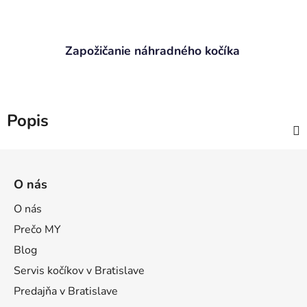
Zapožičanie náhradného kočíka
Popis
Z
á
O nás
p
ä
O nás
t
Prečo MY
i
Blog
e
Servis kočíkov v Bratislave
Predajňa v Bratislave