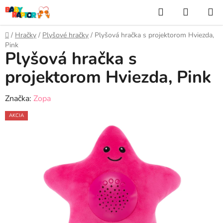
Prejsť
Hľadať
NÁKUP
na
KOŠÍK
obsah
Domov
/
Hračky
/
Plyšové hračky
/
Plyšová hračka s projektorom Hviezda,
Pink
Plyšová hračka s
projektorom Hviezda, Pink
Značka:
Zopa
AKCIA