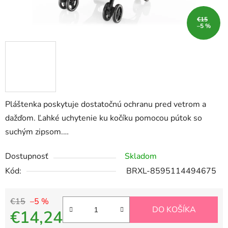
€15
–5 %
Pláštenka poskytuje dostatočnú ochranu pred vetrom a
dažďom. Ľahké uchytenie ku kočíku pomocou pútok so
suchým zipsom.…
Dostupnosť
Skladom
Kód:
BRXL-8595114494675
€15
–5 %
DO KOŠÍKA
€14,24