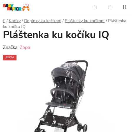
Prejsť
Hľadať
NÁKUP
na
KOŠÍK
obsah
Domov
/
Kočíky
/
Doplnky ku kočíkom
/
Pláštenky ku kočíkom
/
Pláštenka
ku kočíku IQ
Pláštenka ku kočíku IQ
Značka:
Zopa
AKCIA