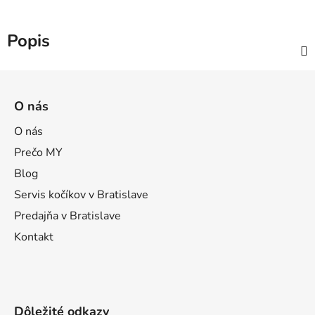
Popis
Z
á
O nás
p
ä
O nás
t
Prečo MY
i
Blog
e
Servis kočíkov v Bratislave
Predajňa v Bratislave
Kontakt
Dôležité odkazy