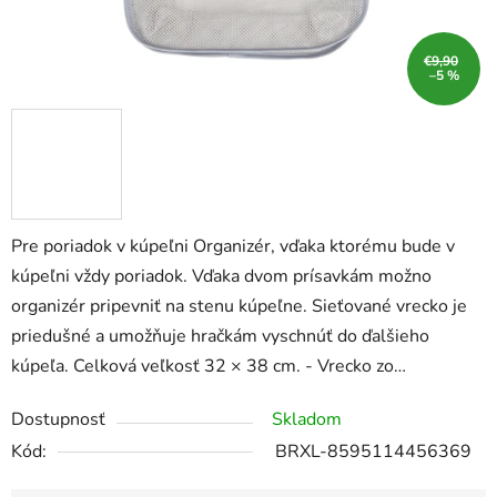
€9,90
–5 %
Pre poriadok v kúpeľni Organizér, vďaka ktorému bude v
kúpeľni vždy poriadok. Vďaka dvom prísavkám možno
organizér pripevniť na stenu kúpeľne. Sieťované vrecko je
priedušné a umožňuje hračkám vyschnúť do ďalšieho
kúpeľa. Celková veľkosť 32 × 38 cm. - Vrecko zo…
Dostupnosť
Skladom
Kód:
BRXL-8595114456369