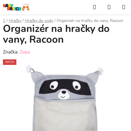
Prejsť
Hľadať
NÁKUP
na
KOŠÍK
obsah
Domov
/
Hračky
/
Hračky do vody
/
Organizér na hračky do vany, Racoon
Organizér na hračky do
vany, Racoon
Značka:
Zopa
AKCIA