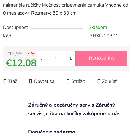
najmenšie ručičky Možnosť pripevnenia cumlíka Vhodné od
0 mesiacov+ Rozmery: 30 x 30 cm
Dostupnosť
Skladom
Kód:
BHXL-10301
€12,99
–7 %
DO KOŠÍKA
€12,08
Jednotková cena:
Tlač
Opýtať sa
Strážiť
Zdieľať
Záručný a pozáručný servis Záručný
servis je iba na kočíky zakúpené u nás
Doručenie zadarmo