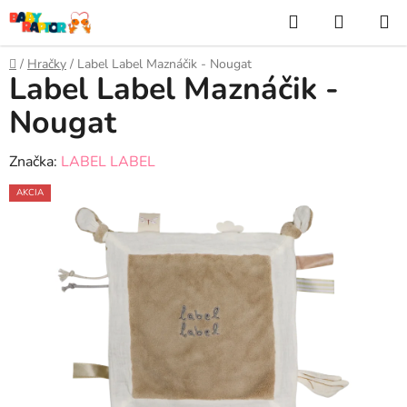
Prejsť
Hľadať
NÁKUP
na
KOŠÍK
obsah
Domov
/
Hračky
/
Label Label Maznáčik - Nougat
Label Label Maznáčik -
Nougat
Značka:
LABEL LABEL
AKCIA