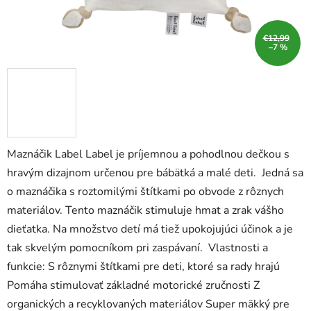
€12,99
–7 %
Maznáčik Label Label je príjemnou a pohodlnou dečkou s
hravým dizajnom určenou pre bábätká a malé deti. Jedná sa
o maznáčika s roztomilými štítkami po obvode z rôznych
materiálov. Tento maznáčik stimuluje hmat a zrak vášho
dieťatka. Na množstvo detí má tiež upokojujúci účinok a je
tak skvelým pomocníkom pri zaspávaní. Vlastnosti a
funkcie: S rôznymi štítkami pre deti, ktoré sa rady hrajú
Pomáha stimulovať základné motorické zručnosti Z
organických a recyklovaných materiálov Super mäkký pre