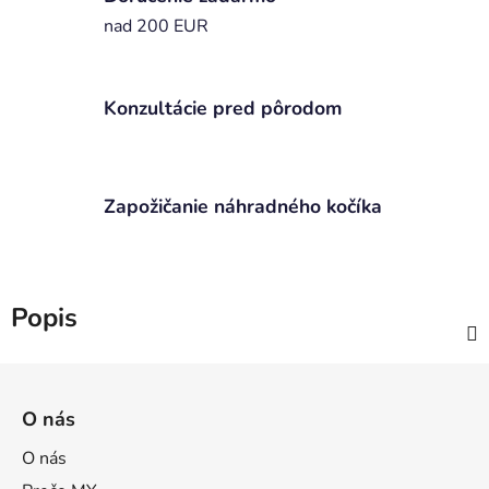
nad 200 EUR
Konzultácie pred pôrodom
Zapožičanie náhradného kočíka
Popis
Z
á
O nás
p
ä
O nás