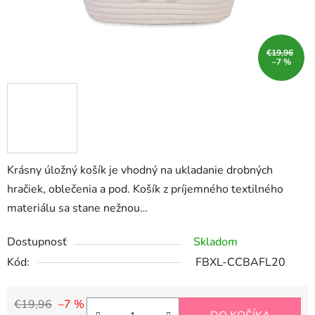
€19,96
–7 %
Krásny úložný košík je vhodný na ukladanie drobných
hračiek, oblečenia a pod. Košík z príjemného textilného
materiálu sa stane nežnou…
Dostupnosť
Skladom
Kód:
FBXL-CCBAFL20
€19,96
–7 %