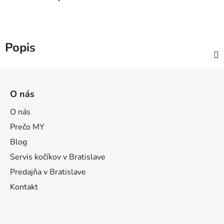
Popis
Z
á
O nás
p
ä
O nás
t
Prečo MY
i
Blog
e
Servis kočíkov v Bratislave
Predajňa v Bratislave
Kontakt