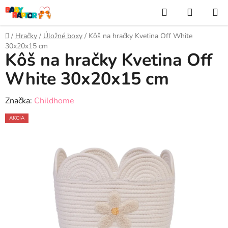
Prejsť
Hľadať
NÁKUP
na
KOŠÍK
obsah
Domov
/
Hračky
/
Úložné boxy
/
Kôš na hračky Kvetina Off White
30x20x15 cm
Kôš na hračky Kvetina Off
White 30x20x15 cm
Značka:
Childhome
AKCIA