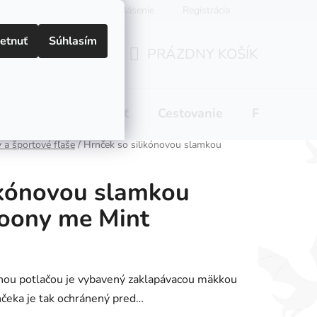
Prihlásenie
Registrácia
etnuť
Súhlasím
PRÁZDNY KOŠÍK
NÁKUPNÝ
KOŠÍK
 pitie
Domácnosť
Cestovanie
Pre mamič
 a športové fľaše
/
Hrnček so silikónovou slamkou
ikónovou slamkou
oony me Mint
nou potlačou je vybavený zaklapávacou mäkkou
nčeka je tak ochránený pred…