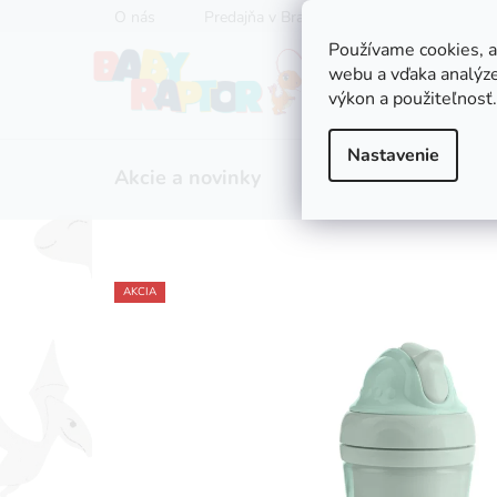
Prejsť
O nás
Predajňa v Bratislave
Servis kočíkov
na
Používame cookies, 
obsah
webu a vďaka analýze
výkon a použiteľnosť.
Nastavenie
Akcie a novinky
Zľavy
Kočíky
AKCIA