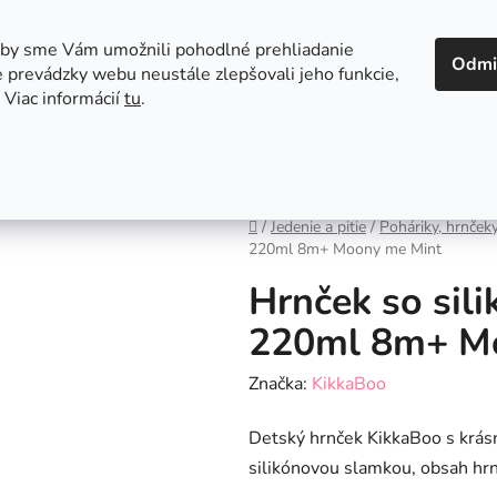
 v Bratislave
Kontakt
aby sme Vám umožnili pohodlné prehliadanie
Odmi
 prevádzky webu neustále zlepšovali jeho funkcie,
 Viac informácií
tu
.
Autosedačky
Hračky
Hygiena
Jedenie a
Domov
/
Jedenie a pitie
/
Poháriky, hrnčeky
220ml 8m+ Moony me Mint
Hrnček so sil
220ml 8m+ M
Značka:
KikkaBoo
Detský hrnček KikkaBoo s krás
silikónovou slamkou, obsah hr