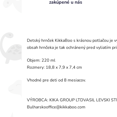
zakúpené u nás
Detský hrnček KikkaBoo s krásnou potlačou je 
obsah hrnčeka je tak ochránený pred vyliatím pri
Objem: 220 ml
Rozmery: 18,8 x 7,9 x 7,4 cm
Vhodné pre deti od 8 mesiacov.
VÝROBCA: KIKA GROUP LTDVASIL LEVSKI STR
Bulharskooffice@kikkaboo.com