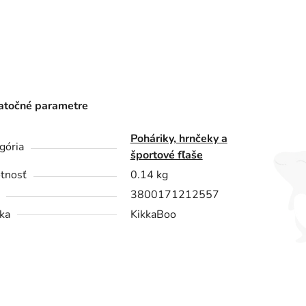
točné parametre
Poháriky, hrnčeky a
gória
športové fľaše
tnosť
0.14 kg
3800171212557
ka
KikkaBoo