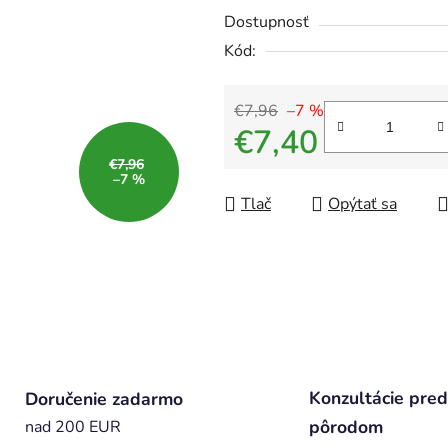
Dostupnosť
Kód:
€7,96
–7 %
€7,40
€7,96
Jednotková cena:
–7 %
Tlač
Opýtať sa
Konzultácie pred
Doručenie zadarmo
pôrodom
nad 200 EUR