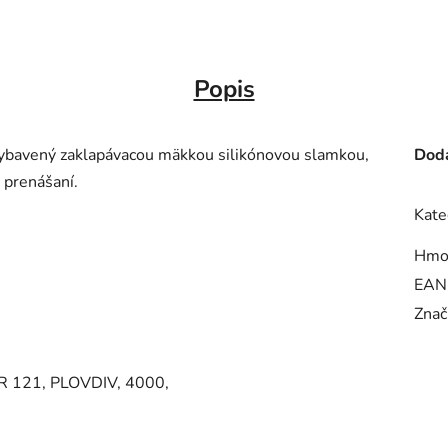
Popis
vybavený zaklapávacou mäkkou silikónovou slamkou,
Doda
 prenášaní.
Kate
Hmo
EAN
Znač
 121, PLOVDIV, 4000,