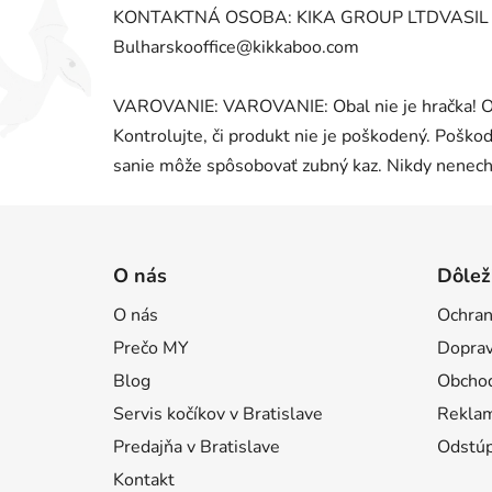
KONTAKTNÁ OSOBA: KIKA GROUP LTDVASIL L
Bulharskooffice@kikkaboo.com
VAROVANIE: VAROVANIE: Obal nie je hračka! Od
Kontrolujte, či produkt nie je poškodený. Poško
sanie môže spôsobovať zubný kaz. Nikdy nenech
Z
á
O nás
Dôlež
p
O nás
Ochran
ä
Prečo MY
Doprav
t
i
Blog
Obcho
e
Servis kočíkov v Bratislave
Reklam
Predajňa v Bratislave
Odstúp
Kontakt