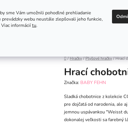
 v Bratislave
Kontakt
aby sme Vám umožnili pohodlné prehliadanie
Odmi
 prevádzky webu neustále zlepšovali jeho funkcie,
 Viac informácií
tu
.
Autosedačky
Hračky
Hygiena
Jedenie a
Domov
/
Hračky
/
Plyšové hračky
/
Hrací c
Hrací chobotni
Značka:
BABY FEHN
Sladká chobotnice z kolekcie 
pre dojčatá od narodenia, ale a
jemnou uspávankou "Weisst du w
dokonalej veľkosti sa farebný 