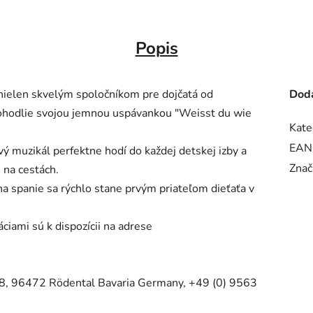
Popis
nielen skvelým spoločníkom pre dojčatá od
Doda
pohodlie svojou jemnou uspávankou "Weisst du wie
Kate
EAN
vý muzikál perfektne hodí do každej detskej izby a
Znač
 na cestách.
na spanie sa rýchlo stane prvým priateľom dieťaťa v
iami sú k dispozícii na adrese
, 96472 Rödental Bavaria Germany, +49 (0) 9563