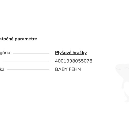
točné parametre
gória
Plyšové hračky
4001998055078
ka
BABY FEHN