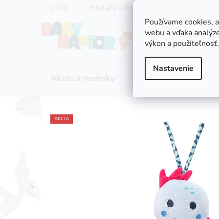
Prejsť
O nás
Predajňa v Bratislave
Servis kočíkov
na
Používame cookies, 
obsah
webu a vďaka analýze
výkon a použiteľnosť.
Nastavenie
Akcie a novinky
Zľavy
Kočíky
AKCIA