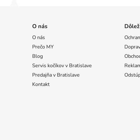
Z
á
O nás
Dôlež
p
O nás
Ochran
ä
Prečo MY
Doprav
t
i
Blog
Obcho
e
Servis kočíkov v Bratislave
Reklam
Predajňa v Bratislave
Odstúp
Kontakt