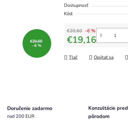
Dostupnosť
Kód:
€20,60
–6 %
€19,16
€20,60
–6 %
Jednotková cena:
Tlač
Opýtať sa
Konzultácie pred
Doručenie zadarmo
pôrodom
nad 200 EUR