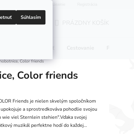
Prihlásenie
Registrácia
etnuť
Súhlasím
PRÁZDNY KOŠÍK
NÁKUPNÝ
KOŠÍK
 pitie
Domácnosť
Cestovanie
Pre mamič
hobotnice, Color friends
ce, Color friends
COLOR Friends je nielen skvelým spoločníkom
j upokojuje a sprostredkováva pohodlie svojou
ie viel Sternlein stehien".Vďaka svojej
látkový muzikál perfektne hodí do každej…