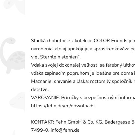
Sladká chobotnice z kolekcie COLOR Friends je 
narodenia, ale aj upokojuje a sprostredkováva 
viel Sternlein stehien".
Vďaka svojej dokonalej veľkosti sa farebný látko
vďaka zapínacím popruhom je ideálna pre doma i
Maznanie, snívanie a láska: roztomilý spoločník 
detstve.
VAROVANIE: Príručky s bezpečnostnými informác
https://fehn.de/en/downloads
KONTAKT: Fehn GmbH & Co. KG, Badergasse 58
7499-0, info@fehn.de