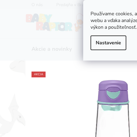
Prejsť
O nás
Predajňa v Bratislave
Servis kočíkov
na
Používame cookies, 
obsah
webu a vďaka analýze
výkon a použiteľnosť.
Nastavenie
Akcie a novinky
Zľavy
Kočíky
AKCIA