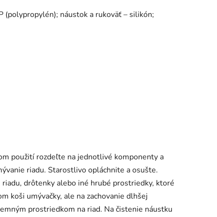
PP (polypropylén); náustok a rukoväť – silikón;
om použití rozdeľte na jednotlivé komponenty a
vanie riadu. Starostlivo opláchnite a osušte.
riadu, drôtenky alebo iné hrubé prostriedky, ktoré
m koši umývačky, ale na zachovanie dlhšej
jemným prostriedkom na riad. Na čistenie náustku