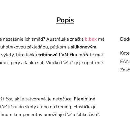
Popis
ka nezaženie ich smäd? Austrálska značka
b.box
má
Doda
juholníkovou základňou, pútkom a
silikónovým
Kate
a výlety, túto ľahkú
tritánovú fľaštičku
môžete mať
EAN
medzi pery a ľahko sať. Viečko fľaštičky je opatrené
Znač
štička, ak je zatvorená, je netečúca.
Flexibilné
 fľaštičku do školy alebo na tréning. Fľaštička je
Minimum komponentov umožňuje fľašu ľahko čistiť.