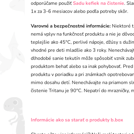
odporúčame použiť
Sadu kefiek na čistenie
. Sl
1x za 3-6 mesiacov alebo podľa potreby skôr.
Varovné a bezpečnostné informácie:
Niektoré t
nemá vplyv na funkčnosť produktu a nie je dôvo
teplejšie ako 45°C, perlivé nápoje, džúsy s duži
vhodné pre deti mladšie ako 3 roky. Nenechávajt
dlhodobé sanie tekutín môže spôsobiť vznik zubn
produktom behať alebo sa inak pohybovať. Pred k
produktu v poriadku a pri známkach opotrebovani
mimo dosahu detí. Nenechávajte na priamom sln
čistenie Tritanu je 90°C. Nepatrí do mrazničky, m
Informácie ako sa starať o produkty b.box