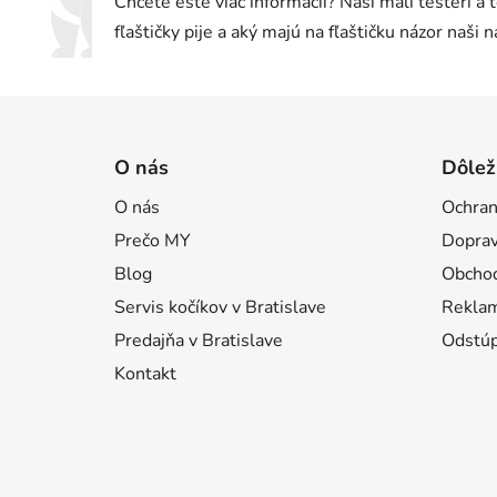
Chcete ešte viac informácií? Naši malí testeri a 
fľaštičky pije a aký majú na fľaštičku názor naši 
Z
á
O nás
Dôlež
p
O nás
Ochran
ä
Prečo MY
Doprav
t
i
Blog
Obcho
e
Servis kočíkov v Bratislave
Reklam
Predajňa v Bratislave
Odstúp
Kontakt