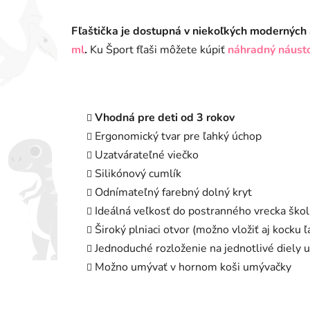
Fľaštička je dostupná v niekoľkých moderných 
ml
.
Ku Šport fľaši môžete kúpiť
náhradný náust
Vhodná pre deti od 3 rokov
Ergonomický tvar pre ľahký úchop
Uzatvárateľné viečko
Silikónový cumlík
Odnímateľný farebný dolný kryt
Ideálná veľkosť do postranného vrecka ško
Široký plniaci otvor (možno vložiť aj kocku ľ
Jednoduché rozloženie na jednotlivé diely 
Možno umývať v hornom koši umývačky