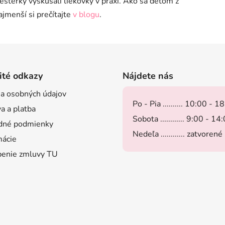
testerky vyskúšali liekovky v praxi. Ako sa deťom z
najmenší si prečítajte
v blogu
.
ité odkazy
Nájdete nás
a osobných údajov
Po - Pia .......... 10:00 - 1
a a platba
Sobota ............ 9:00 - 14
dné podmienky
Nedeľa ............ zatvorené
ácie
enie zmluvy TU