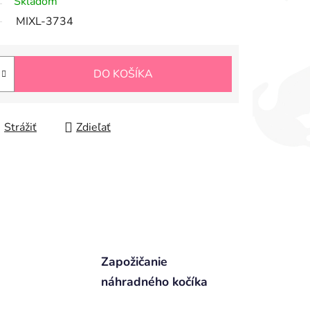
Skladom
MIXL-3734
DO KOŠÍKA
Strážiť
Zdieľať
Zapožičanie
náhradného kočíka