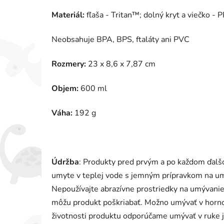
Materiál:
fľaša - Tritan™; dolný kryt a viečko - 
Neobsahuje BPA, BPS, ftaláty ani PVC
Rozmery:
23 x 8,6 x 7,87 cm
Objem:
600 ml
Váha:
192 g
Údržba
: Produkty pred prvým a po každom ďalš
umyte v teplej vode s jemným prípravkom na umý
Nepoužívajte abrazívne prostriedky na umývanie 
môžu produkt poškriabať. Možno umývať v horno
životnosti produktu odporúčame umývať v ruke 