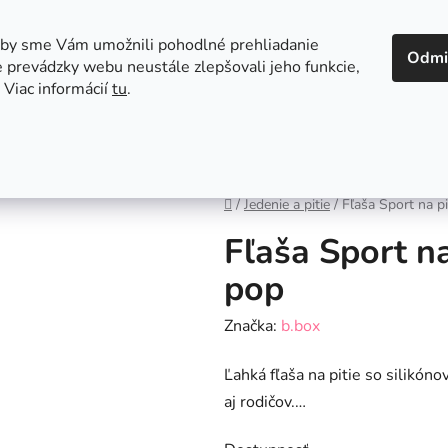
 v Bratislave
Kontakt
aby sme Vám umožnili pohodlné prehliadanie
Odmi
 prevádzky webu neustále zlepšovali jeho funkcie,
 Viac informácií
tu
.
Autosedačky
Hračky
Hygiena
Jedenie a
Domov
/
Jedenie a pitie
/
Fľaša Sport na pi
Fľaša Sport na
pop
Značka:
b.box
Ľahká fľaša na pitie so silikó
aj rodičov.…