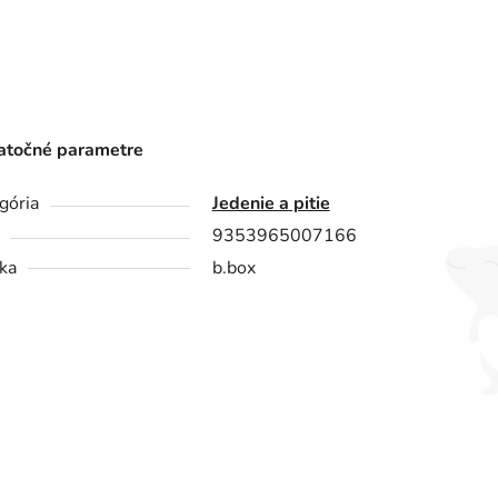
točné parametre
gória
Jedenie a pitie
9353965007166
ka
b.box