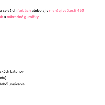
a sviežich
farbách
alebo aj v
menšej veľkosti 450
ok
a
náhradné gumičky
.
lských batohov
adu)
uľahčí umývanie