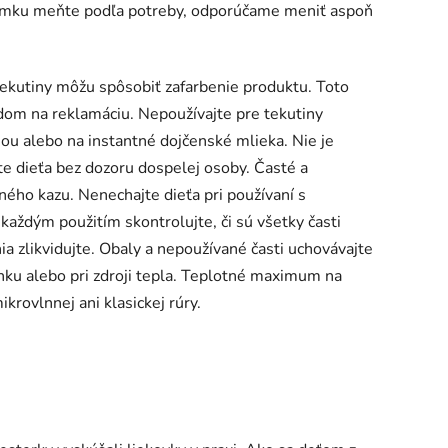
amku meňte podľa potreby, odporúčame meniť aspoň
ekutiny môžu spôsobiť zafarbenie produktu. Toto
dom na reklamáciu. Nepoužívajte pre tekutiny
nou alebo na instantné dojčenské mlieka. Nie je
e dieťa bez dozoru dospelej osoby. Časté a
ého kazu. Nenechajte dieťa pri používaní s
aždým použitím skontrolujte, či sú všetky časti
a zlikvidujte. Obaly a nepoužívané časti uchovávajte
ku alebo pri zdroji tepla. Teplotné maximum na
ikrovlnnej ani klasickej rúry.