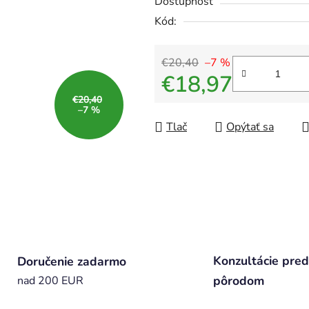
Dostupnosť
Kód:
€20,40
–7 %
€18,97
€20,40
Jednotková cena:
–7 %
Tlač
Opýtať sa
Konzultácie pred
Doručenie zadarmo
pôrodom
nad 200 EUR