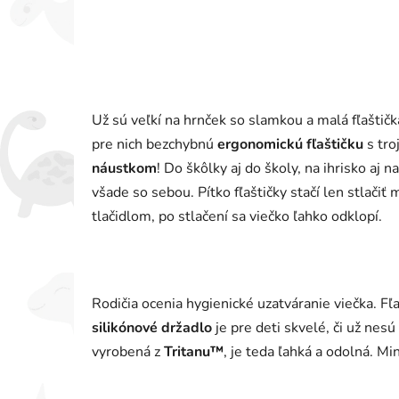
Už sú veľkí na hrnček so slamkou a malá fľaštič
pre nich bezchybnú
ergonomickú fľaštičku
s tro
náustkom
! Do škôlky aj do školy, na ihrisko aj n
všade so sebou. Pítko fľaštičky stačí len stlačiť 
tlačidlom, po stlačení sa viečko ľahko odklopí.
Rodičia ocenia hygienické uzatváranie viečka. Fľa
silikónové držadlo
je pre deti skvelé, či už nesú
vyrobená z
Tritanu™
, je teda ľahká a odolná. 