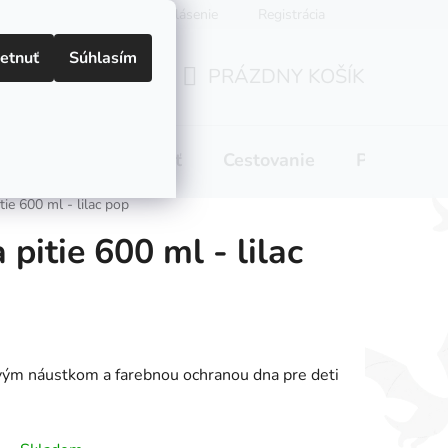
Prihlásenie
Registrácia
etnuť
Súhlasím
PRÁZDNY KOŠÍK
NÁKUPNÝ
KOŠÍK
 pitie
Domácnosť
Cestovanie
Pre mamič
tie 600 ml - lilac pop
 pitie 600 ml - lilac
novým náustkom a farebnou ochranou dna pre deti