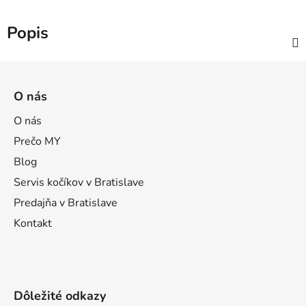
Popis
Z
á
O nás
p
ä
O nás
t
Prečo MY
i
Blog
e
Servis kočíkov v Bratislave
Predajňa v Bratislave
Kontakt
Dôležité odkazy