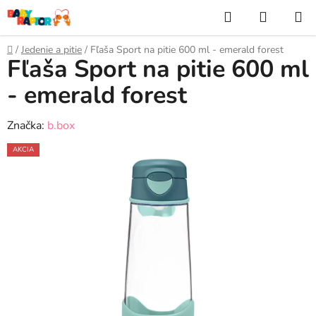
Prejsť
Hľadať
NÁKUP
na
KOŠÍK
obsah
Domov
/
Jedenie a pitie
/
Fľaša Sport na pitie 600 ml - emerald forest
Fľaša Sport na pitie 600 ml
- emerald forest
Značka:
b.box
AKCIA