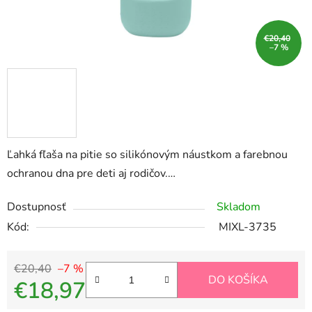
€20,40
–7 %
Ľahká fľaša na pitie so silikónovým náustkom a farebnou
ochranou dna pre deti aj rodičov.…
Dostupnosť
Skladom
Kód:
MIXL-3735
€20,40
–7 %
DO KOŠÍKA
€18,97