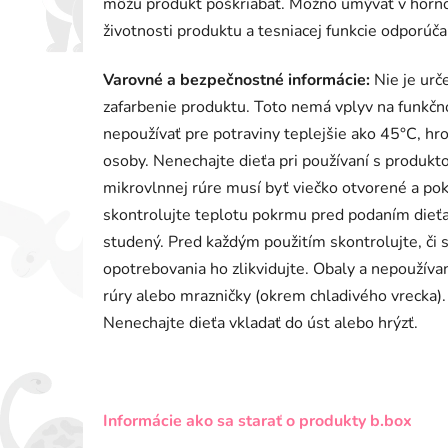
môžu produkt poškriabať. Možno umývať v horno
životnosti produktu a tesniacej funkcie odporú
Varovné a bezpečnostné informácie:
Nie je urč
zafarbenie produktu. Toto nemá vplyv na funkč
nepoužívať pre potraviny teplejšie ako 45°C, hr
osoby. Nenechajte dieťa pri používaní s produkt
mikrovlnnej rúre musí byť viečko otvorené a po
skontrolujte teplotu pokrmu pred podaním dieťať
studený. Pred každým použitím skontrolujte, či 
opotrebovania ho zlikvidujte. Obaly a nepoužíva
rúry alebo mrazničky (okrem chladivého vrecka). 
Nenechajte dieťa vkladať do úst alebo hrýzť.
Informácie ako sa starať o produkty b.box