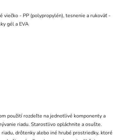
é viečko - PP (polypropylén), tesnenie a rukoväť -
rsky gél a EVA
m použití rozdeľte na jednotlivé komponenty a
vanie riadu. Starostlivo opláchnite a osušte.
riadu, drôtenky alebo iné hrubé prostriedky, ktoré