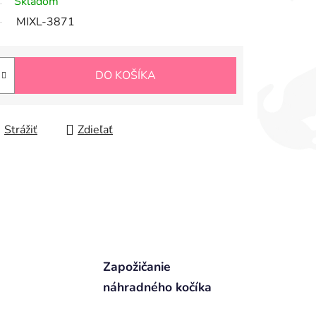
Skladom
MIXL-3871
DO KOŠÍKA
Strážiť
Zdieľať
Zapožičanie
náhradného kočíka