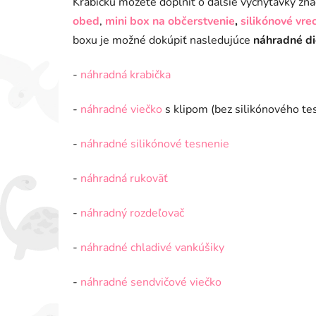
Krabičku môžete doplniť o ďalšie vychytávky zna
obed
,
mini box na občerstvenie
,
silikónové vre
boxu je možné dokúpiť nasledujúce
náhradné di
-
náhradná krabička
-
náhradné viečko
s klipom (bez silikónového te
-
náhradné silikónové tesnenie
-
náhradná rukoväť
-
náhradný rozdeľovač
-
náhradné chladivé vankúšiky
-
náhradné sendvičové viečko