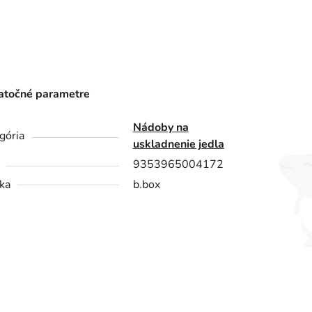
točné parametre
Nádoby na
gória
uskladnenie jedla
9353965004172
ka
b.box