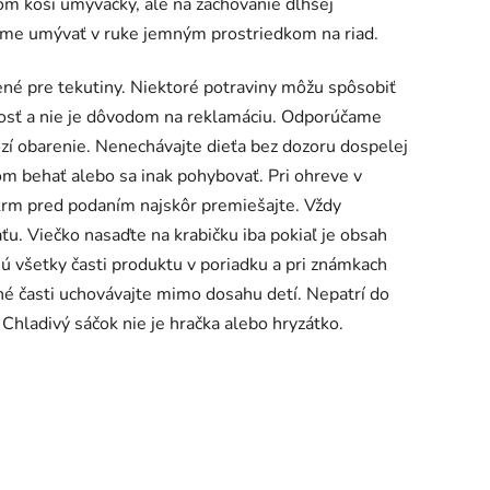
m koši umývačky, ale na zachovanie dlhšej
čame umývať v ruke jemným prostriedkom na riad.
ené pre tekutiny. Niektoré potraviny môžu spôsobiť
nosť a nie je dôvodom na reklamáciu. Odporúčame
ozí obarenie. Nenechávajte dieťa bez dozoru dospelej
om behať alebo sa inak pohybovať. Pri ohreve v
krm pred podaním najskôr premiešajte. Vždy
u. Viečko nasaďte na krabičku iba pokiaľ je obsah
sú všetky časti produktu v poriadku a pri známkach
né časti uchovávajte mimo dosahu detí. Nepatrí do
Chladivý sáčok nie je hračka alebo hryzátko.