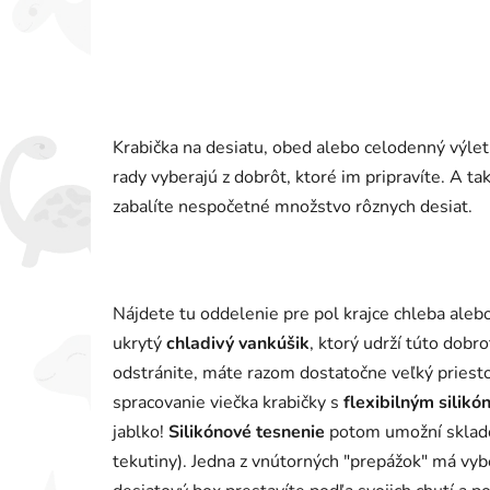
Krabička na desiatu, obed alebo celodenný výlet,
rady vyberajú z dobrôt, ktoré im pripravíte. A ta
zabalíte nespočetné množstvo rôznych desiat.
Nájdete tu oddelenie pre pol krajce chleba aleb
ukrytý
chladivý vankúšik
, ktorý udrží túto dobr
odstránite, máte razom dostatočne veľký priesto
spracovanie viečka krabičky s
flexibilným silik
jablko!
Silikónové tesnenie
potom umožní skladov
tekutiny). Jedna z vnútorných "prepážok" má vyb