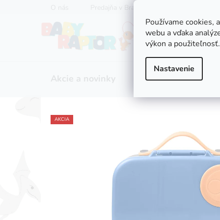
Prejsť
O nás
Predajňa v Bratislave
Servis kočíkov
na
Používame cookies, 
obsah
webu a vďaka analýze
výkon a použiteľnosť.
Nastavenie
Akcie a novinky
Zľavy
Kočíky
AKCIA