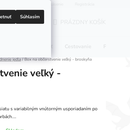
Prihlásenie
Registrácia
etnuť
Súhlasím
PRÁZDNY KOŠÍK
NÁKUPNÝ
KOŠÍK
 pitie
Domácnosť
Cestovanie
Pre mamič
nenie jedla
/
Box na občerstvenie veľký - broskyňa
tvenie veľký -
siatu s variabilným vnútorným usporiadaním po
arbách.…