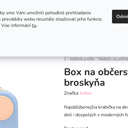
 v Bratislave
Kontakt
aby sme Vám umožnili pohodlné prehliadanie
Odmi
 prevádzky webu neustále zlepšovali jeho funkcie,
 Viac informácií
tu
.
Autosedačky
Hračky
Hygiena
Jedenie a
Domov
/
Jedenie a pitie
/
Nádoby na usklad
Box na občers
broskyňa
Značka:
b.box
Najobľúbenejšia krabička na de
deti i dospelých v moderných f