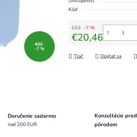
Dostupnosť
Kód:
€22
–7 %
€20,46
€22
Jednotková cena:
–7 %
Tlač
Opýtať sa
Konzultácie pred
Doručenie zadarmo
pôrodom
nad 200 EUR