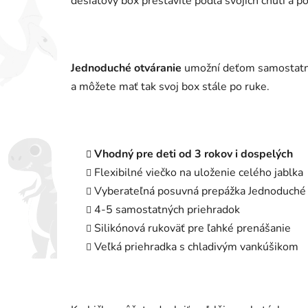
desiatový box prestavíte podľa svojich chutí a p
Jednoduché otváranie
umožní deťom samostatne
a môžete mať tak svoj box stále po ruke.
Vhodný pre deti od 3 rokov
i dospelých
Flexibilné viečko na uloženie celého jablka
Vyberateľná posuvná prepážka Jednoduché 
4-5 samostatných priehradok
Silikónová rukoväť pre ľahké prenášanie
Veľká priehradka s chladivým vankúšikom