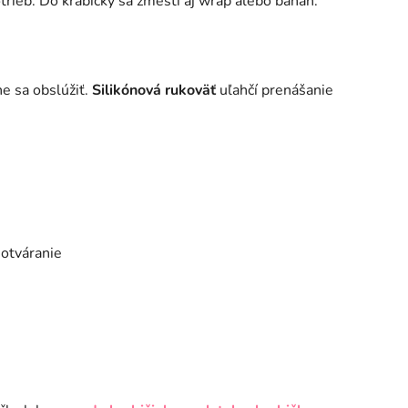
otrieb. Do krabičky sa zmestí aj wrap alebo banán.
 sa obslúžiť.
Silikónová rukoväť
uľahčí prenášanie
otváranie