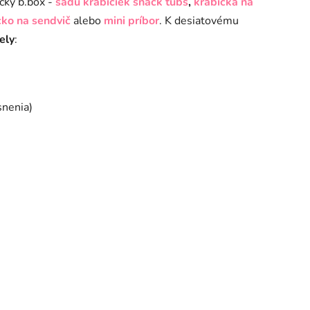
čky b.box -
sadu krabičiek snack tubs
,
krabička na
cko na sendvič
alebo
mini príbor
. K desiatovému
ely
:
snenia)