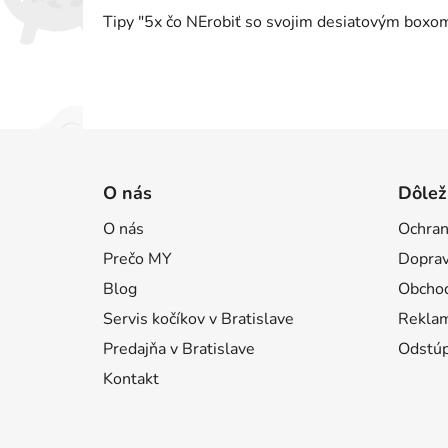
Tipy "5x čo NErobiť so svojim desiatovým box
Z
á
O nás
Dôlež
p
O nás
Ochran
ä
Prečo MY
Doprav
t
i
Blog
Obcho
e
Servis kočíkov v Bratislave
Reklam
Predajňa v Bratislave
Odstúp
Kontakt