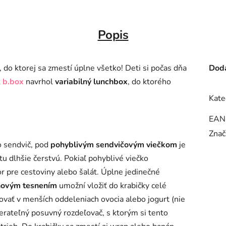
Popis
 do ktorej sa zmestí úplne všetko! Deti si počas dňa
Doda
k
b.box
navrhol
variabilný lunchbox
, do ktorého
Kate
EAN
Znač
o sendvič, pod
pohyblivým sendvičovým viečkom
je
otu dlhšie čerstvú. Pokiaľ pohyblivé viečko
r pre cestoviny alebo šalát. Úplne jedinečné
ónovým tesnením
umožní vložiť do krabičky celé
ať v menších oddeleniach ovocia alebo jogurt (nie
erateľný posuvný rozdeľovač, s ktorým si tento