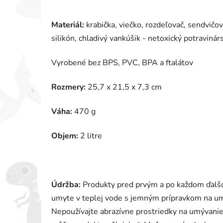
Materiál:
krabička, viečko, rozdeľovač, sendvičov
silikón, chladivý vankúšik - netoxický potraviná
Vyrobené bez BPS, PVC, BPA a ftalátov
Rozmery:
25,7 x 21,5 x 7,3 cm
Váha:
470 g
Objem:
2 litre
Údržba:
Produkty pred prvým a po každom ďalšo
umyte v teplej vode s jemným prípravkom na umý
Nepoužívajte abrazívne prostriedky na umývanie 