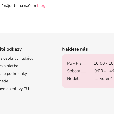
om" nájdete na našom
blogu
.
ité odkazy
Nájdete nás
a osobných údajov
Po - Pia .......... 10:00 - 1
a a platba
Sobota ............ 9:00 - 14
dné podmienky
Nedeľa ............ zatvorené
ácie
enie zmluvy TU