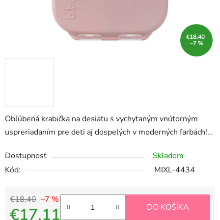
€18,40
–7 %
Obľúbená krabička na desiatu s vychytaným vnútorným
uspreriadaním pre deti aj dospelých v moderných farbách!…
Dostupnosť
Skladom
Kód:
MIXL-4434
€18,40
–7 %
DO KOŠÍKA
€17,11