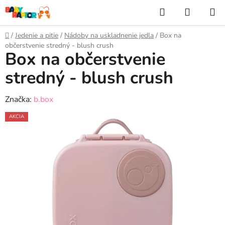
Prejsť
Hľadať
NÁKUP
na
KOŠÍK
obsah
Domov
/
Jedenie a pitie
/
Nádoby na uskladnenie jedla
/
Box na
občerstvenie stredný - blush crush
Box na občerstvenie
stredný - blush crush
Značka:
b.box
AKCIA