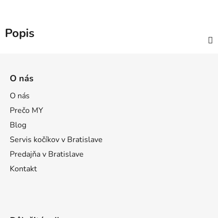
Popis
Z
á
O nás
p
ä
O nás
t
Prečo MY
i
Blog
e
Servis kočíkov v Bratislave
Predajňa v Bratislave
Kontakt