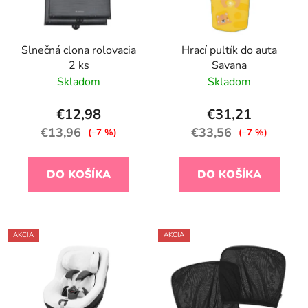
Slnečná clona rolovacia
Hrací pultík do auta
2 ks
Savana
Skladom
Skladom
€12,98
€31,21
€13,96
€33,56
(–7 %)
(–7 %)
DO KOŠÍKA
DO KOŠÍKA
AKCIA
AKCIA