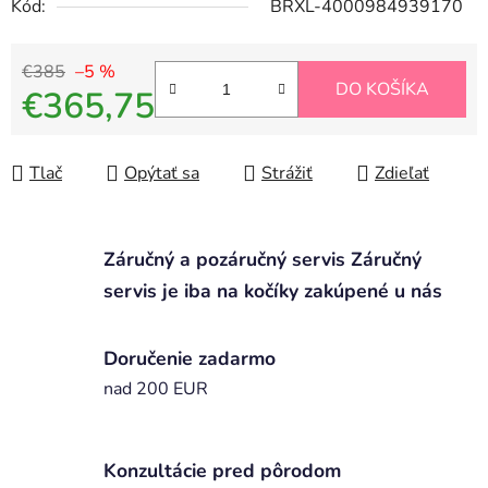
Kód:
BRXL-4000984939170
€385
–5 %
DO KOŠÍKA
€365,75
Jednotková cena:
Tlač
Opýtať sa
Strážiť
Zdieľať
Záručný a pozáručný servis Záručný
servis je iba na kočíky zakúpené u nás
Doručenie zadarmo
nad 200 EUR
Konzultácie pred pôrodom